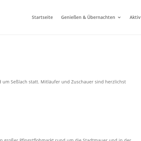
Startseite
Genießen & Übernachten
Aktiv
nd um Seßlach statt. Mitläufer und Zuschauer sind herzlichst
ein großer Pfingstflohmarkt rund um die Stadtmauer und in der