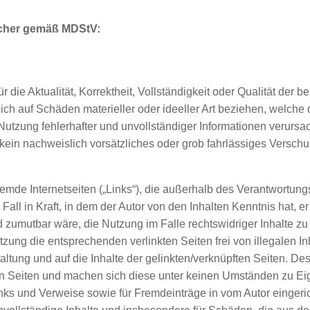
licher gemäß MDStV:
ie Aktualität, Korrektheit, Vollständigkeit oder Qualität der be
ch auf Schäden materieller oder ideeller Art beziehen, welche
utzung fehlerhafter und unvollständiger Informationen verursa
kein nachweislich vorsätzliches oder grob fahrlässiges Verschul
remde Internetseiten („Links“), die außerhalb des Verantwortungs
Fall in Kraft, in dem der Autor von den Inhalten Kenntnis hat, er
 zumutbar wäre, die Nutzung im Falle rechtswidriger Inhalte zu 
zung die entsprechenden verlinkten Seiten frei von illegalen In
altung und auf die Inhalte der gelinkten/verknüpften Seiten. Des
ten Seiten und machen sich diese unter keinen Umständen zu Eige
nks und Verweise sowie für Fremdeinträge in vom Autor einger